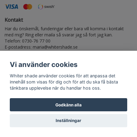
Kontakt
Har du önskemål, funderingar eller bara vill komma i kontakt
med mig? Ring eller maila så svarar jag så fort jag kan.
Telefon: 0730-76 77 00
E-postadress:
maria@whitershade.se
Vi använder cookies
Anmäl dig till vårt nyhetsbrev
Whiter shade använder cookies för att anpassa det
Prenumerera
innehåll som visas för dig och för att du ska få bästa
tänkbara upplevelse när du handlar hos oss.
Godkänn alla
© Copyright Whiter shade
Inställningar
Powered by Quickbutik