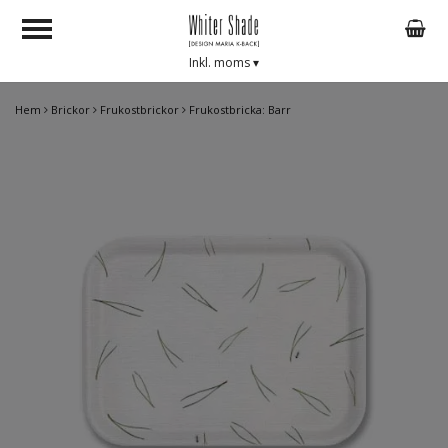
Inkl. moms
▾
Hem
Brickor
Frukostbrickor
Frukostbricka: Barr