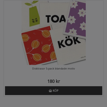
Disktrasor 5-pack blandade motiv
180 kr
KÖP