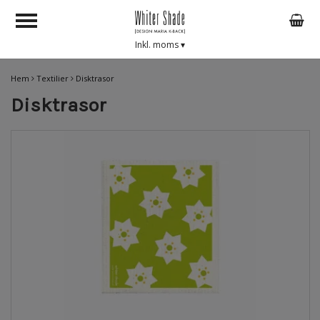
Inkl. moms
▾
Hem
Textilier
Disktrasor
Disktrasor