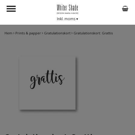
Inkl. moms
▾
Hem
Prints & papper
Gratulationskort
Gratulationskort: Grattis