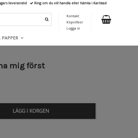
agars leveranstid
Ring om du vill handla eller hämta i Karlstad
Kontakt
Köpvillkor
Logga in
& PAPPER
a mig först
LÄGG I KORGEN