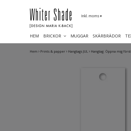
Inkl. moms
▾
HEM
BRICKOR
MUGGAR
SKÄRBRÄDOR
TE
Hem
Prints & papper
Hangtags JUL
Hangtag: Öppna mig först