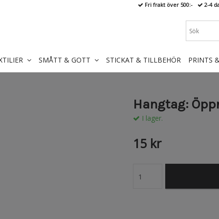
Fri frakt över 500:-
2-4 d
XTILIER
SMÅTT & GOTT
STICKAT & TILLBEHÖR
PRINTS 
Hangtag: Öppn
I lager.
15 kr