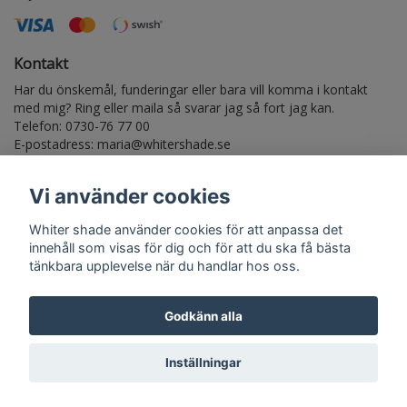
Kontakt
Har du önskemål, funderingar eller bara vill komma i kontakt
med mig? Ring eller maila så svarar jag så fort jag kan.
Telefon: 0730-76 77 00
E-postadress:
maria@whitershade.se
Vi använder cookies
Anmäl dig till vårt nyhetsbrev
Whiter shade använder cookies för att anpassa det
Prenumerera
innehåll som visas för dig och för att du ska få bästa
tänkbara upplevelse när du handlar hos oss.
Godkänn alla
© Copyright Whiter shade
Inställningar
Powered by Quickbutik