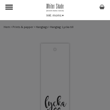
Inkl. moms
▾
Hem
Prints & papper
Hangtags
Hangtag: Lycka till