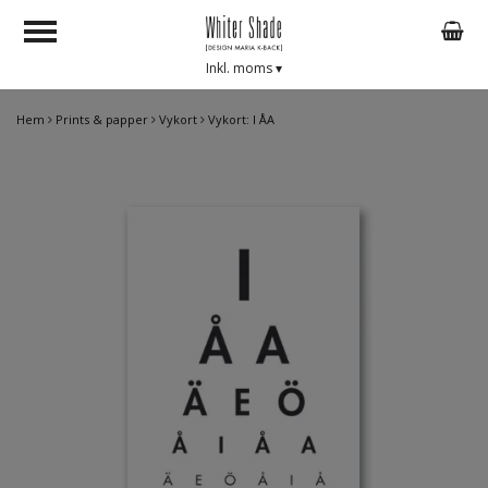
Inkl. moms
▾
Hem
Prints & papper
Vykort
Vykort: I ÅA