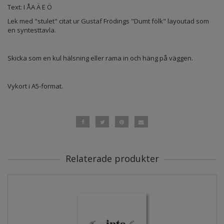
Text: I ÅA Ä E Ö
Lek med "stulet" citat ur Gustaf Frödings "Dumt fölk" layoutad som
en syntesttavla.
Skicka som en kul hälsning eller rama in och häng på väggen.
Vykort i A5-format.
Relaterade produkter