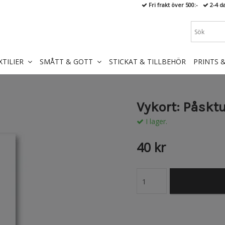
Fri frakt över 500:-
2-4 d
XTILIER
SMÅTT & GOTT
STICKAT & TILLBEHÖR
PRINTS 
Vykort: Påskt
I lager.
40 kr