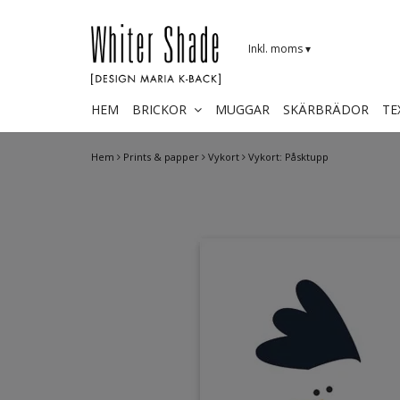
Inkl. moms
▾
HEM
BRICKOR
MUGGAR
SKÄRBRÄDOR
TE
Hem
Prints & papper
Vykort
Vykort: Påsktupp