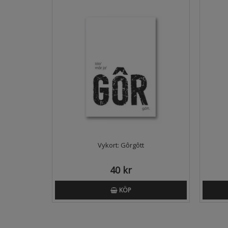
Vykort: Gôrgôtt
40 kr
KÖP