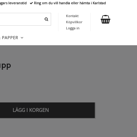
agars leveranstid
Ring om du vill handla eller hämta i Karlstad
Kontakt
Köpvillkor
Logga in
& PAPPER
upp
LÄGG I KORGEN