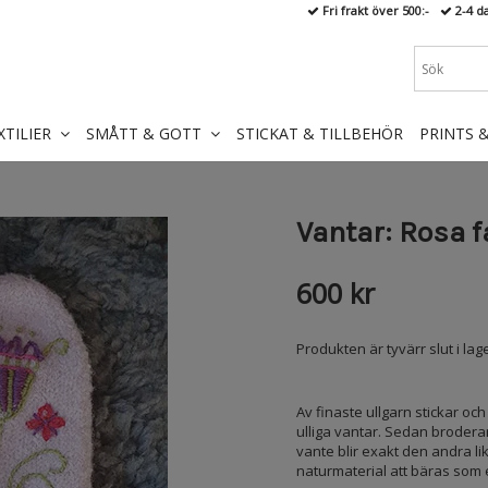
Fri frakt över 500:-
2-4 d
XTILIER
SMÅTT & GOTT
STICKAT & TILLBEHÖR
PRINTS 
Vantar: Rosa f
600 kr
Produkten är tyvärr slut i lage
Av finaste ullgarn stickar oc
ulliga vantar. Sedan brodera
vante blir exakt den andra li
naturmaterial att bäras som 