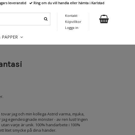
agars leveranstid
Ring om du vill handla eller hämta i Karlstad
Kontakt
Köpvillkor
Logga in
& PAPPER
antasi
r.
h tovar jag och min kollega Astrid varma, mjuka,
r jag egendesignade mönster - av ren lust! Ingen
k utan varje är unik. 100% handarbete i 100%
ett litet smycke på dina händer.