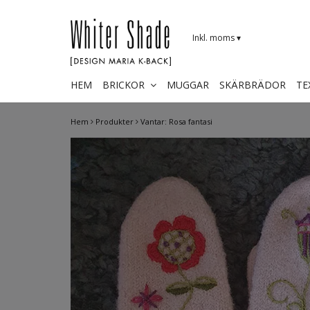
Inkl. moms
▾
HEM
BRICKOR
MUGGAR
SKÄRBRÄDOR
TE
Hem
Produkter
Vantar: Rosa fantasi