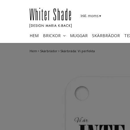
Inkl. moms
▾
HEM
BRICKOR
MUGGAR
SKÄRBRÄDOR
TE
Hem
Skärbrädor
Skärbräda: Vi perfekta