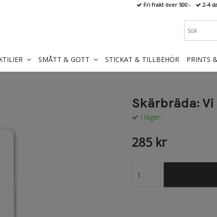
Fri frakt över 500:-
2-4 d
XTILIER
SMÅTT & GOTT
STICKAT & TILLBEHÖR
PRINTS 
Skärbräda: Vi
I lager.
285 kr