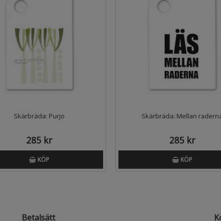
Skärbräda: Purjo
Skärbräda: Mellan radern
285 kr
285 kr
KÖP
KÖP
Betalsätt
K