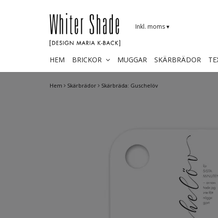
Inkl. moms
▾
HEM
BRICKOR
MUGGAR
SKÄRBRÄDOR
TE
Hem
Skärbrädor
Skärbräda: Guschelöv