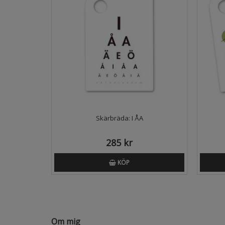
Skärbräda: I ÅA
285 kr
KÖP
Om mig