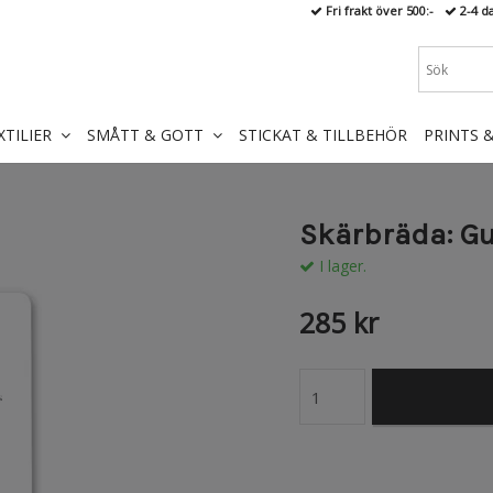
Fri frakt över 500:-
2-4 d
XTILIER
SMÅTT & GOTT
STICKAT & TILLBEHÖR
PRINTS 
Skärbräda: G
I lager.
285 kr