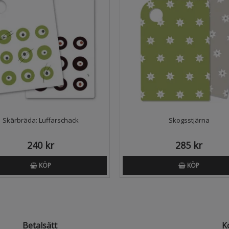
Skärbräda: Luffarschack
Skogsstjärna
240 kr
285 kr
KÖP
KÖP
Betalsätt
K