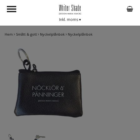
Inkl. moms
▾
Hem
Smått & gott
Nyckelplånbok
Nyckelplånbok