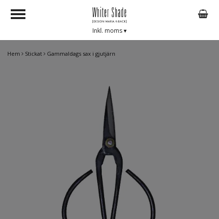
Inkl. moms
▾
Hem
Stickat
Gammaldags sax i gjutjärn