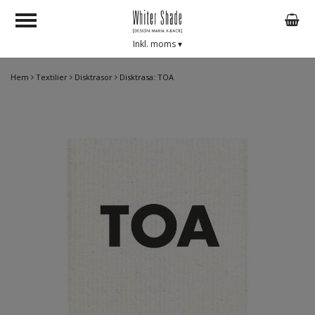
Inkl. moms
▾
Hem
Textilier
Disktrasor
Disktrasa: TOA