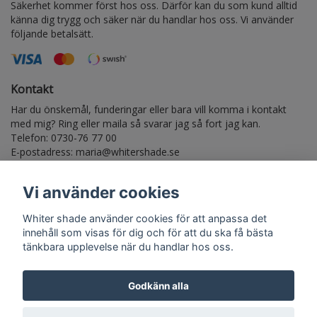
Säkerhet kommer först hos oss. Därför kan du som kund alltid
känna dig trygg och säker när du handlar hos oss. Vi använder
följande betalsätt.
Kontakt
Har du önskemål, funderingar eller bara vill komma i kontakt
med mig? Ring eller maila så svarar jag så fort jag kan.
Telefon: 0730-76 77 00
E-postadress:
maria@whitershade.se
Vi använder cookies
Anmäl dig till vårt nyhetsbrev
Whiter shade använder cookies för att anpassa det
Prenumerera
innehåll som visas för dig och för att du ska få bästa
tänkbara upplevelse när du handlar hos oss.
Godkänn alla
© Copyright Whiter shade