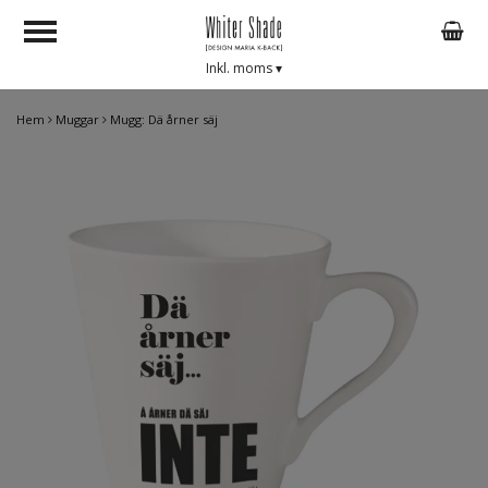
Inkl. moms
▾
Hem
Muggar
Mugg: Dä årner säj