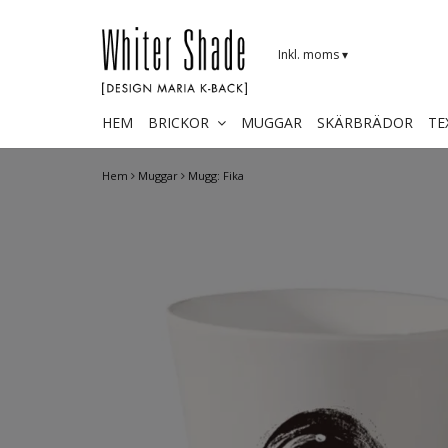
Inkl. moms
▾
HEM
BRICKOR
MUGGAR
SKÄRBRÄDOR
TE
Hem
Muggar
Mugg: Fika