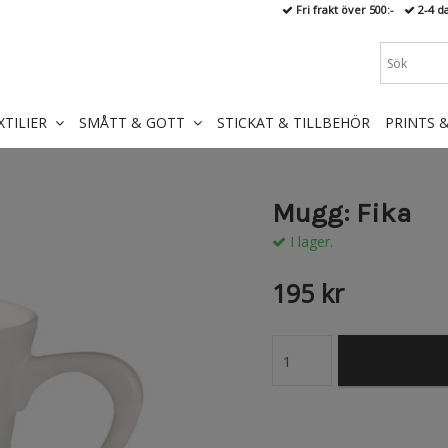
Fri frakt över 500:-
2-4 d
XTILIER
SMÅTT & GOTT
STICKAT & TILLBEHÖR
PRINTS 
Mugg: Fika
I lager.
195 kr